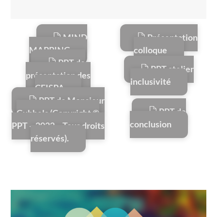
MIND
Présentation
MAPPING
colloque
PPT de
PPT atelier
présentation des
inclusivité
CFISPA
PPT de Monsieur
PPT de
Gubbels (Copyright ©
conclusion
PPT – 2022 – Tous droits
réservés).