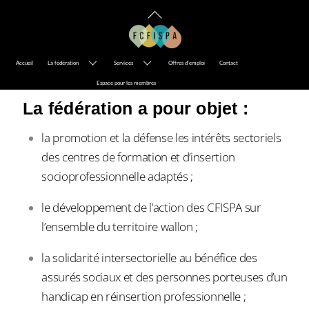
Skip
Back
to
To
Link
content
Top
Accueil
La fédération
Services
Offres d’emploi
Contact
Espace pour les membres
La fédération a pour objet :
la promotion et la défense les intérêts sectoriels
des centres de formation et d’insertion
socioprofessionnelle adaptés ;
le développement de l’action des CFISPA sur
l’ensemble du territoire wallon ;
la solidarité intersectorielle au bénéfice des
assurés sociaux et des personnes porteuses d’un
handicap en réinsertion professionnelle ;